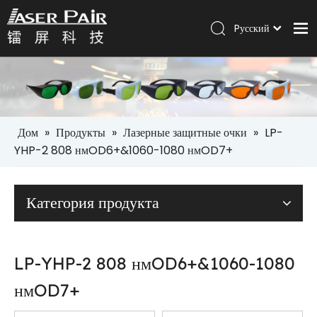
Pусский
Italiano
Дом
Português
Español
Продукты
العربية
Решения
English
Дом
»
Продукты
»
Лазерные защитные очки
»
LP-
Компания
YHP-2 808 нмOD6+&1060-1080 нмOD7+
Услуги
Категория продукта
Новости
Контакт
LP-YHP-2 808 нмOD6+&1060-1080
нмOD7+