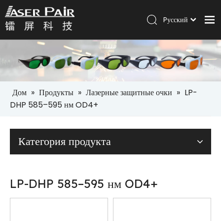
Pусский
Italiano
Дом
Português
Español
Продукты
العربية
Решения
English
Дом
»
Продукты
»
Лазерные защитные очки
»
LP-
Компания
DHP 585–595 нм OD4+
Услуги
Категория продукта
Новости
Контакт
LP-DHP 585–595 нм OD4+