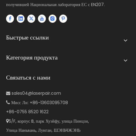
получившей Национальная лаборатория ЕС с EN207.
Быстрые ссылки
Категория продукта
Связаться с нами
sales04@laserpair.com

Мисс Ли: +86-13603095708

+86-0755 8520 1622
5/F, корпус B, парк Хуэйфу, улица Пинцзи,

Улица Наньвань, Лунган, ШЭНЬЧЖЭНЬ