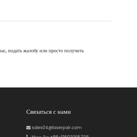
ас, подать жалобу или просто получить
Связаться с нами
sales04@laserpair.com

