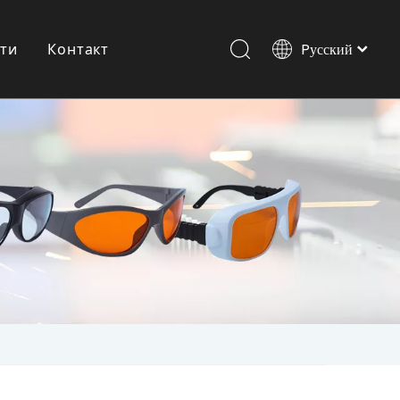
ти
Контакт
Pусский
Italiano
Português
Лазерные очки для домашних животных
Español
العربية
English