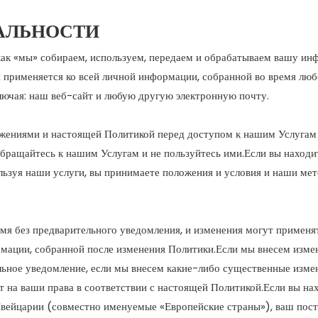
АЛЬНОСТИ
ак «мы» собираем, используем, передаем и обрабатываем вашу инф
 применяется ко всей личной информации, собранной во время любо
лючая: наш веб-сайт и любую другую электронную почту.
жениями и настоящей Политикой перед доступом к нашим Услугам и
обращайтесь к нашим Услугам и не пользуйтесь ими.Если вы находи
льзуя наши услуги, вы принимаете положения и условия и наши ме
я без предварительного уведомления, и изменения могут применят
мации, собранной после изменения Политики.Если мы внесем измен
ное уведомление, если мы внесем какие-либо существенные измене
на ваши права в соответствии с настоящей Политикой.Если вы нах
вейцарии (совместно именуемые «Европейские страны»), ваш пост