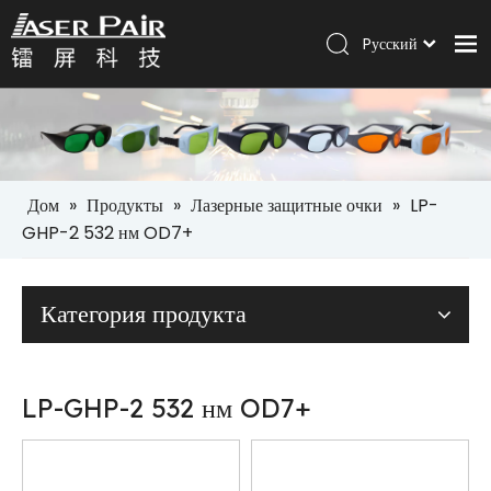
Pусский
Italiano
Дом
Português
Español
Продукты
العربية
Решения
English
Дом
»
Продукты
»
Лазерные защитные очки
»
LP-
Компания
GHP-2 532 нм OD7+
Услуги
Категория продукта
Новости
Контакт
LP-GHP-2 532 нм OD7+