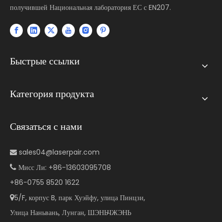
получившей Национальная лаборатория ЕС с EN207.
Быстрые ссылки
Категория продукта
Связаться с нами
sales04@laserpair.com

Мисс Ли: +86-13603095708

+86-0755 8520 1622
5/F, корпус B, парк Хуэйфу, улица Пинцзи,

Улица Наньвань, Лунган, ШЭНЬЧЖЭНЬ