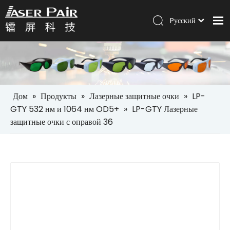
Pусский
Italiano
Дом
Português
Español
Продукты
العربية
Решения
English
Дом
»
Продукты
»
Лазерные защитные очки
»
LP-
Компания
GTY 532 нм и 1064 нм OD5+
»
LP-GTY Лазерные
защитные очки с оправой 36
Услуги
Новости
Контакт