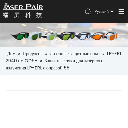
Pусский
Italiano
Дом
Português
Español
Продукты
العربية
Решения
English
Дом
»
Продукты
»
Лазерные защитные очки
»
LP-ERL
Компания
2940 нм OD6+
»
Защитные очки для лазерного
излучения LP-ERL с оправой 55
Услуги
Новости
Контакт